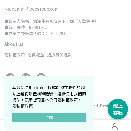
✉️oepmall@oepgroup.com
●營業人名稱：實漪生醫股份有限公司（友華集團）
●統一編號：83501515 
●友華生技股票代號：4120.TWO
About us
隱私權政策
會員權益
退換貨與退款
本網站使用 cookie 以確保您在我們的網
站上獲得最佳購物體驗。繼續使用我們的
網站，表示您同意本公司隱私權政策。
線上
Copyright ©
卡洛塔妮購物網
All Rights Reserved.
Designed by
隱私權政策
CYBERBIZ
.
客服
了解