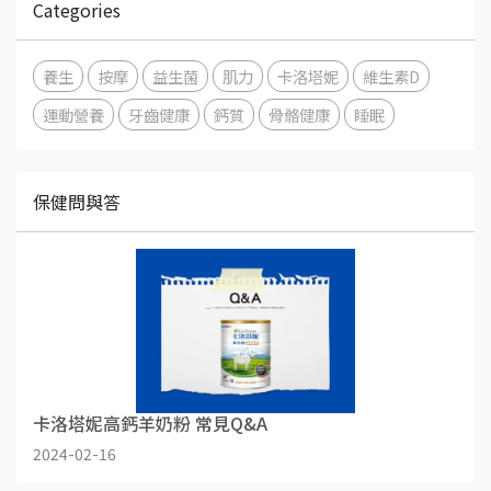
Categories
養生
按摩
益生菌
肌力
卡洛塔妮
維生素D
運動營養
牙齒健康
鈣質
骨骼健康
睡眠
保健問與答
卡洛塔妮高鈣羊奶粉 常見Q&A
2024-02-16