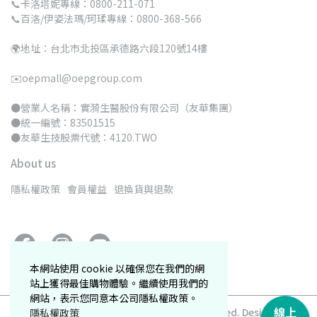
📞卡洛塔妮專線：0800-211-071
📞百洛/伊姿法瑪/珂瑈專線：0800-368-566
🌍地址：台北市北投區承德路六段120號14樓
✉️oepmall@oepgroup.com
●營業人名稱：實漪生醫股份有限公司（友華集團）
●統一編號：83501515 
●友華生技股票代號：4120.TWO
About us
隱私權政策
會員權益
退換貨與退款
本網站使用 cookie 以確保您在我們的網
站上獲得最佳購物體驗。繼續使用我們的
網站，表示您同意本公司隱私權政策。
線上
Copyright ©
卡洛塔妮購物網
All Rights Reserved.
Designed by
隱私權政策