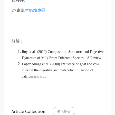
佳夥伴。
👉逛逛
羊奶粉專區
註解：
Roy et al. (2020) Composition, Structure, and Digestive
Dynamics of Milk From Different Species—A Review
Lopez Aliaga et al. (2000) Influence of goat and cow
milk on the digestive and metabolic utilization of
calcium and iron
Article Collection
卡洛塔妮