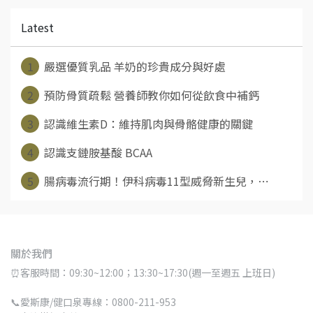
Latest
1
嚴選優質乳品 羊奶的珍貴成分與好處
2
預防骨質疏鬆 營養師教你如何從飲食中補鈣
3
認識維生素D：維持肌肉與骨骼健康的關鍵
4
認識支鏈胺基酸 BCAA
5
腸病毒流行期！伊科病毒11型威脅新生兒，⋯
關於我們
⏰客服時間：09:30~12:00；13:30~17:30(週一至週五 上班日)
📞愛斯康/健口泉專線：0800-211-953