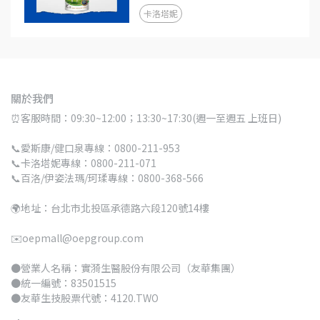
卡洛塔妮
關於我們
⏰客服時間：09:30~12:00；13:30~17:30(週一至週五 上班日)
📞愛斯康/健口泉專線：0800-211-953
📞卡洛塔妮專線：0800-211-071
📞百洛/伊姿法瑪/珂瑈專線：0800-368-566
🌍地址：台北市北投區承德路六段120號14樓
✉️oepmall@oepgroup.com
●營業人名稱：實漪生醫股份有限公司（友華集團）
●統一編號：83501515 
●友華生技股票代號：4120.TWO