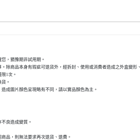
醒您，猶豫期非試用期。
畢。除商品本身有瑕疵可退貨外，經拆封、使用或消費者造成之外盒變形
限1次。
換貨。
，造成圖片顏色呈現略有不同，請以實品顏色為主。
存不良造成變質。
同商品，則無法要求再次退貨、退費。