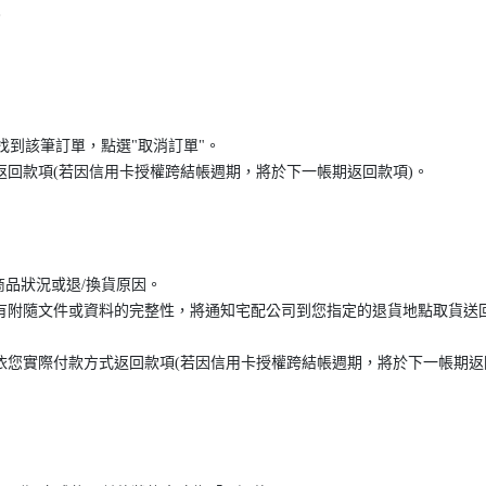
。
"，找到該筆訂單，點選"取消訂單"。
方式返回款項(若因信用卡授權跨結帳週期，將於下一帳期返回款項)。
商品狀況或退/換貨原因。
及所有附隨文件或資料的完整性，將通知宅配公司到您指定的退貨地點取貨
內，依您實際付款方式返回款項(若因信用卡授權跨結帳週期，將於下一帳期返