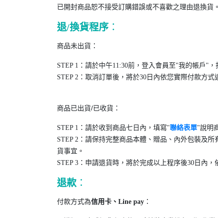
已開封商品恕不接受訂購錯誤或不喜歡之理由退換貨
退/換貨程序
：
商品未出貨：
STEP 1：請於中午11:30前，登入會員至"我的帳戶
STEP 2：取消訂單後，將於30日內依您實際付款
商品已出貨/已收貨：
STEP 1：請於收到商品七日內，填寫"
聯絡表單
"說明
STEP 2：請保持完整商品本體、贈品、內外包裝
貨事宜。
STEP 3：申請退貨時，將於完成以上程序後30日
退款
：
付款方式為
：
信用卡、
Line pay