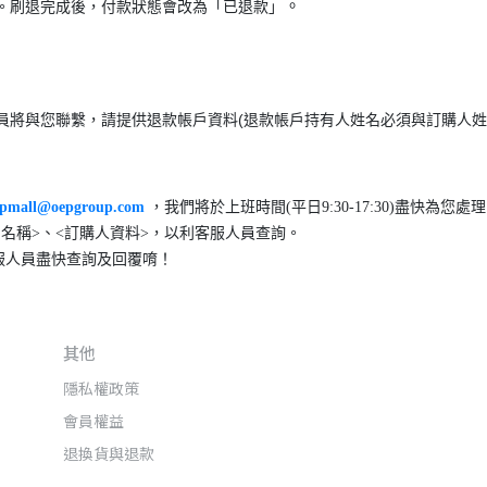
。
。刷退完成後，付款狀態會改為「已退款」
員將與您聯繫，請提供退款帳戶資料(退款帳戶持有人姓名必須與訂購人姓
epmall@oepgroup.com
，我們將於上班時間(平日9:30-17:30)盡快為您處
名稱>、<訂購人資料>，以利客服人員查詢。
服人員盡快查詢及回覆唷！
其他
隱私權政策
會員權益
退換貨與退款