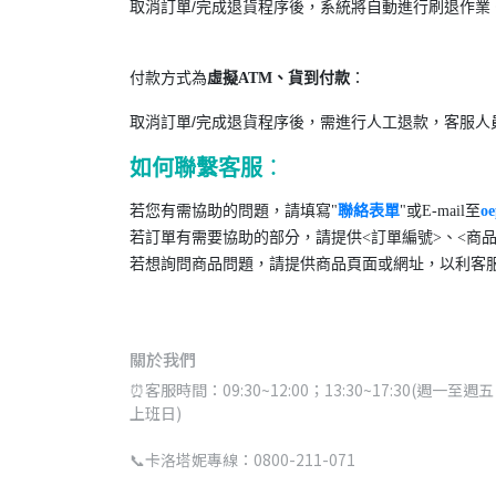
取消訂單/完成退貨程序後，系統將自動進行刷退作業
付款方式為
：
虛擬ATM、貨到付款
取消訂單/完成退貨程序後，需進行人工退款，客服人
如何聯繫客服
：
若您有需協助的問題，請填寫"
聯絡表單
"或E-mail至
o
若訂單有需要協助的部分，請提供<訂單編號>、<商品
若想詢問商品問題，請提供商品頁面或網址，以利客
關於我們
⏰客服時間：09:30~12:00；13:30~17:30(週一至週五 
上班日)
📞卡洛塔妮專線：0800-211-071