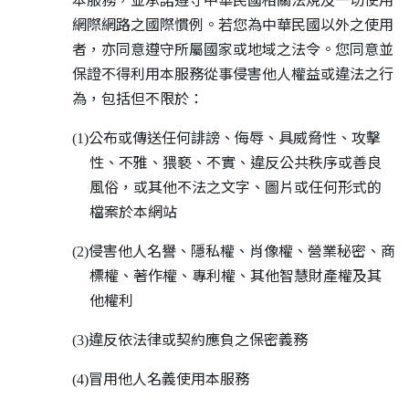
網際網路之國際慣例。若您為中華民國以外之使用
者，亦同意遵守所屬國家或地域之法令。您同意並
保證不得利用本服務從事侵害他人權益或違法之行
為，包括但不限於：
公布或傳送任何誹謗、侮辱、具威脅性、攻擊
(1)
性、不雅、猥褻、不實、違反公共秩序或善良
風俗，或其他不法之文字、圖片或任何形式的
檔案於本網站
侵害他人名譽、隱私權、肖像權、營業秘密、商
(2)
標權、著作權、專利權、其他智慧財產權及其
他權利
違反依法律或契約應負之保密義務
(3)
冒用他人名義使用本服務
(4)