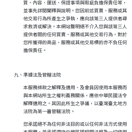
質、內容、運送、保證事項與瑕疵負擔保責任等，
並事先詳閱闡釋與說明。您因前述買賣、服務或其
他交易行為所產生之爭執，應向該第三人提供者尋
求救濟或解決。本網站聲明絕不介入您與該第三人
提供者間的任何買賣、服務或其他交易行為，對於
您所獲得的商品、服務或其他交易標的亦不負任何
擔保責任。
九、準據法及管轄法院
本服務條款之解釋及適用、及會員因使用本服務而
與本網站所生之權利義務關係，應依中華民國法令
解釋適用之。其因此所生之爭議，以臺灣臺北地方
法院為第一審管轄法院。
您承諾絕不為任何非法目的或以任何非法方式使用
本服務，並承諾遵守中華民國相關法規及一切使用