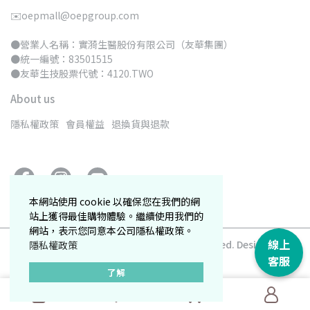
✉️oepmall@oepgroup.com
●營業人名稱：實漪生醫股份有限公司（友華集團）
●統一編號：83501515 
●友華生技股票代號：4120.TWO
About us
隱私權政策
會員權益
退換貨與退款
本網站使用 cookie 以確保您在我們的網
站上獲得最佳購物體驗。繼續使用我們的
網站，表示您同意本公司隱私權政策。
線上
Copyright ©
卡洛塔妮購物網
All Rights Reserved.
Designed by
隱私權政策
CYBERBIZ
.
客服
了解