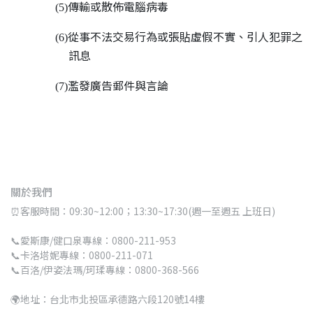
傳輸或散佈電腦病毒
(5)
從事不法交易行為或張貼虛假不實、引人犯罪之
(6)
訊息
濫發廣告郵件與言論
(7)
關於我們
⏰客服時間：09:30~12:00；13:30~17:30(週一至週五 上班日)
📞愛斯康/健口泉專線：0800-211-953
📞卡洛塔妮專線：0800-211-071
📞百洛/伊姿法瑪/珂瑈專線：0800-368-566
🌍地址：台北市北投區承德路六段120號14樓