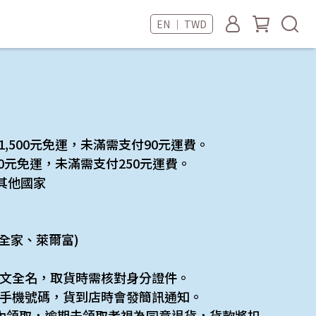
EN ｜ TWD
滿1,500元免運，未滿需支付90元運費。
500元免運，未滿需支付250元運費。
其他國家
1、全家、萊爾富)
文全名，取貨時需核對身分證件。
手機號碼，貨到店時會發簡訊通知。
內領取，逾期未領取者視為同意退貨，貨款將扣