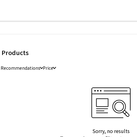
l Products
e Recommendations
Price
Sorry, no results