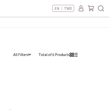
EN ｜ TWD
All Filters
Total of 0 Products