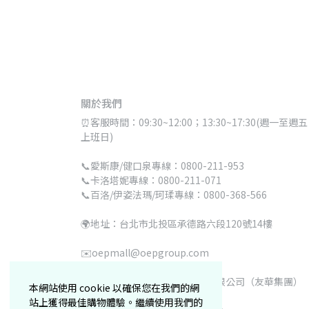
關於我們
⏰客服時間：09:30~12:00；13:30~17:30(週一至週五 
上班日)
📞愛斯康/健口泉專線：0800-211-953
📞卡洛塔妮專線：0800-211-071
📞百洛/伊姿法瑪/珂瑈專線：0800-368-566
🌍地址：台北市北投區承德路六段120號14樓
✉️oepmall@oepgroup.com
●營業人名稱：實漪生醫股份有限公司（友華集團）
本網站使用 cookie 以確保您在我們的網
●統一編號：83501515 
站上獲得最佳購物體驗。繼續使用我們的