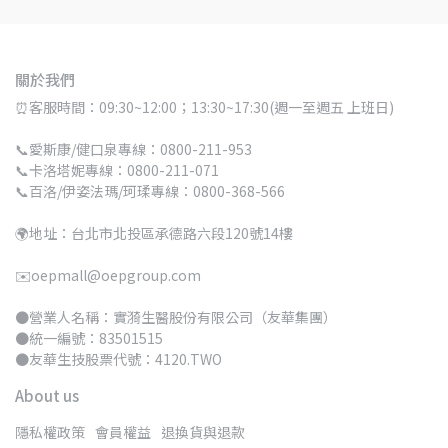
關於我們
⏰客服時間：09:30~12:00；13:30~17:30(週一至週五 上班日)
📞愛斯康/健口泉專線：0800-211-953
📞卡洛塔妮專線：0800-211-071
📞百洛/伊姿法瑪/珂瑈專線：0800-368-566
🌍地址：台北市北投區承德路六段120號14樓
✉️oepmall@oepgroup.com
●營業人名稱：實漪生醫股份有限公司（友華集團）
●統一編號：83501515 
●友華生技股票代號：4120.TWO
About us
隱私權政策
會員權益
退換貨與退款